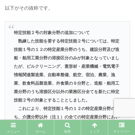
以下がその抜粋です。
特定技能２号の対象分野の追加について
熟練した技能を要する特定技能２号については、特定
技能１号の１２の特定産業分野のうち、建設分野及び造
船・舶用工業分野の溶接区分のみが対象となっていまし
たが、ビルクリーニング、素形材・産業機械・電気電子
情報関連製造業、自動車整備、航空、宿泊、農業、漁
業、飲食料品製造業、外食業の９分野と、造船・舶用工
業分野のうち溶接区分以外の業務区分全てを新たに特定
技能２号の対象とすることとしました。
これにより、特定技能１号の１２の特定産業分野のう
ち、介護分野以外（注１）の全ての特定産業分野におい
て、特定技能２号の受入れが可能となります（注２）。
メニュー
ホーム
検索
トップ
サイドバー
（注１）介護分野については、現行の専門的・技術的分