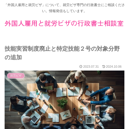
「外国人雇用と就労ビザ」について、就労ビザ専門の行政書士にご相談くださ
い。情報発信もしています。
技能実習制度廃止と特定技能２号の対象分野
の追加
2023.07.31
2024.10.06
就労ビザ