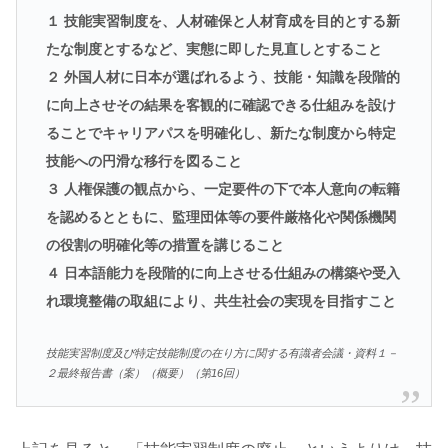
１ 技能実習制度を、人材確保と人材育成を目的とする新
たな制度とするなど、実態に即した見直しとすること
２ 外国人材に日本が選ばれるよう、技能・知識を段階的
に向上させその結果を客観的に確認できる仕組みを設け
ることでキャリアパスを明確化し、新たな制度から特定
技能への円滑な移行を図ること
３ 人権保護の観点から、一定要件の下で本人意向の転籍
を認めるとともに、監理団体等の要件厳格化や関係機関
の役割の明確化等の措置を講じること
４ 日本語能力を段階的に向上させる仕組みの構築や受入
れ環境整備の取組により、共生社会の実現を目指すこと
技能実習制度及び特定技能制度の在り方に関する有識者会議・資料１－
２最終報告書（案）（概要）（第16回）